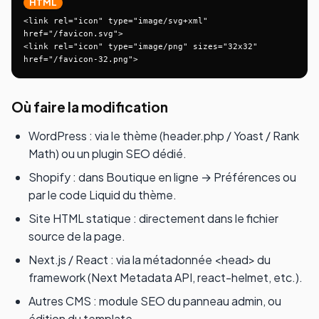
HTML
<link rel="icon" type="image/svg+xml" 
href="/favicon.svg">

<link rel="icon" type="image/png" sizes="32x32" 
href="/favicon-32.png">
Où faire la modification
WordPress : via le thème (header.php / Yoast / Rank
Math) ou un plugin SEO dédié.
Shopify : dans Boutique en ligne → Préférences ou
par le code Liquid du thème.
Site HTML statique : directement dans le fichier
source de la page.
Next.js / React : via la métadonnée <head> du
framework (Next Metadata API, react-helmet, etc.).
Autres CMS : module SEO du panneau admin, ou
édition du template.